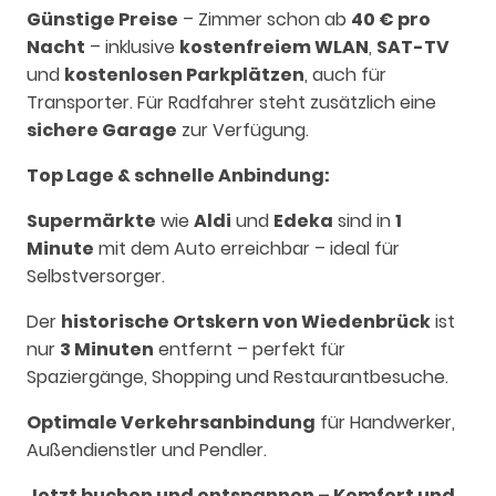
Günstige Preise
– Zimmer schon ab
40 € pro
Nacht
– inklusive
kostenfreiem WLAN
,
SAT-TV
und
kostenlosen Parkplätzen
, auch für
Transporter. Für Radfahrer steht zusätzlich eine
sichere Garage
zur Verfügung.
Top Lage & schnelle Anbindung:
Supermärkte
wie
Aldi
und
Edeka
sind in
1
Minute
mit dem Auto erreichbar – ideal für
Selbstversorger.
Der
historische Ortskern von Wiedenbrück
ist
nur
3 Minuten
entfernt – perfekt für
Spaziergänge, Shopping und Restaurantbesuche.
Optimale Verkehrsanbindung
für Handwerker,
Außendienstler und Pendler.
Jetzt buchen und entspannen – Komfort und